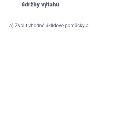
údržby výtahů
a) Zvolit vhodné úklidové pomůcky a
zkompletovat je, připravit, zkompletovat
a zkontrolovat příslušné nástroje nebo
stroje s ohledem na určený druh úklidu,
danou četnost úklidu, materiál a míru
znečištění
b) Identifikovat a vysvětlit barevné
kódování (barevný program)
c) Provést úklid a údržbu vnitřních stěn,
podlahy, stropu v různých režimech
úklidu v jednom výtahu
d) Vysvětlit specifika úklidu a údržby
výtahů pro vozíčkáře