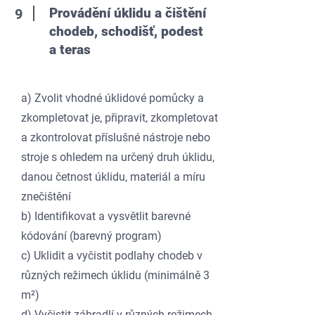
Provádění úklidu a čištění
9
chodeb, schodišť, podest
a teras
a) Zvolit vhodné úklidové pomůcky a
zkompletovat je, připravit, zkompletovat
a zkontrolovat příslušné nástroje nebo
stroje s ohledem na určený druh úklidu,
danou četnost úklidu, materiál a míru
znečištění
b) Identifikovat a vysvětlit barevné
kódování (barevný program)
c) Uklidit a vyčistit podlahy chodeb v
různých režimech úklidu (minimálně 3
m²)
d) Vyčistit zábradlí v různých režimech